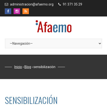
administracion@afaemo.org
91 371 35 29
Inicio
›
Blog
›
sensibilización
SENSIBILIZACIÓN