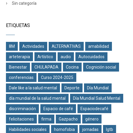
Sin categoría
ETIQUETAS
8M
Actividades
ALTERNATIVAS
amabilidad
arteterapia
Artístico
audio
Autocuidados
Bienestar
CHULAPADA
Cocina
Cognición social
conferencias
Curso 2024-2025
Dale like a la salud mental
Deporte
Día Mundial
día mundial de la salud mental
Día Mundial Salud Mental
discriminación
Espacio de café
Espaciodecafé
felicitaciones
firma
Gazpacho
género
Habilidades sociales
homofobia
jornadas
lgtb