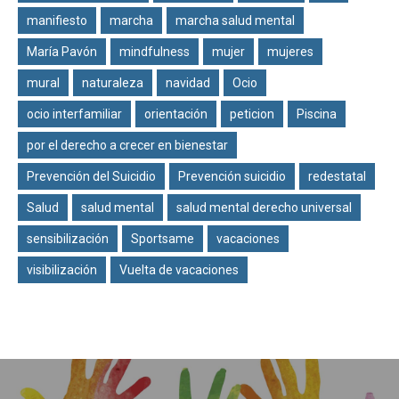
manifiesto
marcha
marcha salud mental
María Pavón
mindfulness
mujer
mujeres
mural
naturaleza
navidad
Ocio
ocio interfamiliar
orientación
peticion
Piscina
por el derecho a crecer en bienestar
Prevención del Suicidio
Prevención suicidio
redestatal
Salud
salud mental
salud mental derecho universal
sensibilización
Sportsame
vacaciones
visibilización
Vuelta de vacaciones