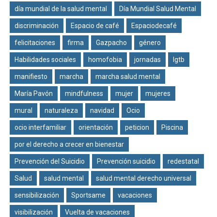
día mundial de la salud mental
Día Mundial Salud Mental
discriminación
Espacio de café
Espaciodecafé
felicitaciones
firma
Gazpacho
género
Habilidades sociales
homofobia
jornadas
lgtb
manifiesto
marcha
marcha salud mental
María Pavón
mindfulness
mujer
mujeres
mural
naturaleza
navidad
Ocio
ocio interfamiliar
orientación
peticion
Piscina
por el derecho a crecer en bienestar
Prevención del Suicidio
Prevención suicidio
redestatal
Salud
salud mental
salud mental derecho universal
sensibilización
Sportsame
vacaciones
visibilización
Vuelta de vacaciones