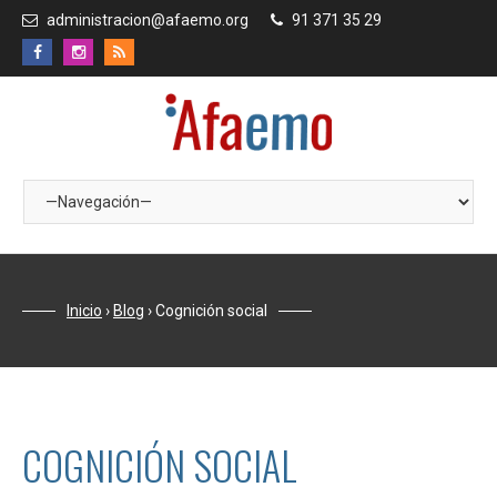
administracion@afaemo.org
91 371 35 29
Inicio
›
Blog
›
Cognición social
COGNICIÓN SOCIAL