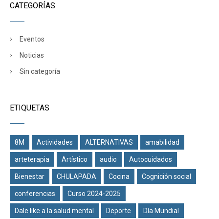
CATEGORÍAS
Eventos
Noticias
Sin categoría
ETIQUETAS
8M
Actividades
ALTERNATIVAS
amabilidad
arteterapia
Artístico
audio
Autocuidados
Bienestar
CHULAPADA
Cocina
Cognición social
conferencias
Curso 2024-2025
Dale like a la salud mental
Deporte
Día Mundial