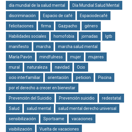
día mundial de la salud mental
Día Mundial Salud Mental
discriminación
Espacio de café
Espaciodecafé
felicitaciones
firma
Gazpacho
género
Habilidades sociales
homofobia
jornadas
lgtb
manifiesto
marcha
marcha salud mental
María Pavón
mindfulness
mujer
mujeres
mural
naturaleza
navidad
Ocio
ocio interfamiliar
orientación
peticion
Piscina
por el derecho a crecer en bienestar
Prevención del Suicidio
Prevención suicidio
redestatal
Salud
salud mental
salud mental derecho universal
sensibilización
Sportsame
vacaciones
visibilización
Vuelta de vacaciones