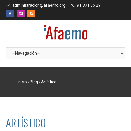
administracion@afaemo.org
91 371 35 29
Inicio
›
Blog
›
Artístico
ARTÍSTICO