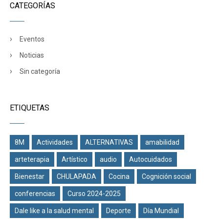
CATEGORÍAS
Eventos
Noticias
Sin categoría
ETIQUETAS
8M
Actividades
ALTERNATIVAS
amabilidad
arteterapia
Artístico
audio
Autocuidados
Bienestar
CHULAPADA
Cocina
Cognición social
conferencias
Curso 2024-2025
Dale like a la salud mental
Deporte
Día Mundial