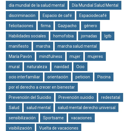
día mundial de la salud mental
Día Mundial Salud Mental
discriminación
Espacio de café
Espaciodecafé
felicitaciones
firma
Gazpacho
género
Habilidades sociales
homofobia
jornadas
lgtb
manifiesto
marcha
marcha salud mental
María Pavón
mindfulness
mujer
mujeres
mural
naturaleza
navidad
Ocio
ocio interfamiliar
orientación
peticion
Piscina
por el derecho a crecer en bienestar
Prevención del Suicidio
Prevención suicidio
redestatal
Salud
salud mental
salud mental derecho universal
sensibilización
Sportsame
vacaciones
visibilización
Vuelta de vacaciones