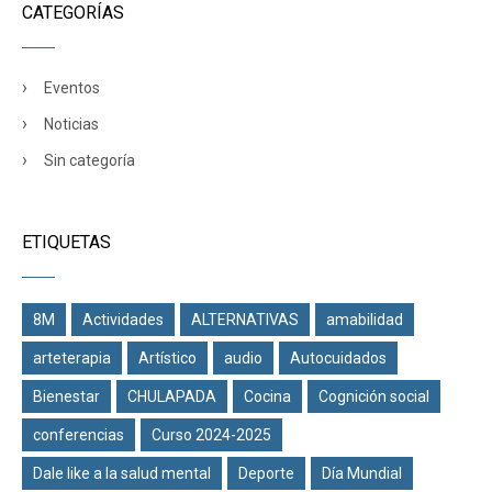
CATEGORÍAS
Eventos
Noticias
Sin categoría
ETIQUETAS
8M
Actividades
ALTERNATIVAS
amabilidad
arteterapia
Artístico
audio
Autocuidados
Bienestar
CHULAPADA
Cocina
Cognición social
conferencias
Curso 2024-2025
Dale like a la salud mental
Deporte
Día Mundial