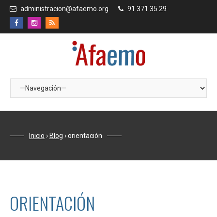
administracion@afaemo.org
91 371 35 29
Inicio
›
Blog
›
orientación
ORIENTACIÓN