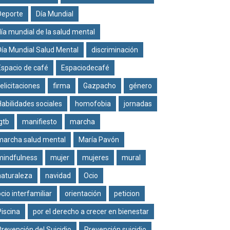
Deporte
Día Mundial
día mundial de la salud mental
Día Mundial Salud Mental
discriminación
Espacio de café
Espaciodecafé
felicitaciones
firma
Gazpacho
género
Habilidades sociales
homofobia
jornadas
lgtb
manifiesto
marcha
marcha salud mental
María Pavón
mindfulness
mujer
mujeres
mural
naturaleza
navidad
Ocio
ocio interfamiliar
orientación
peticion
Piscina
por el derecho a crecer en bienestar
Prevención del Suicidio
Prevención suicidio