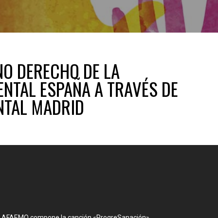
NO DERECHO DE LA
NTAL ESPAÑA A TRAVÉS DE
NTAL MADRID
! AFAEMO compone la canción «ProgreSanación»