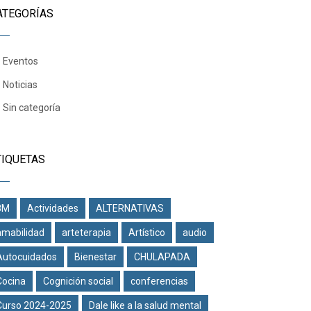
ATEGORÍAS
Eventos
Noticias
Sin categoría
TIQUETAS
8M
Actividades
ALTERNATIVAS
amabilidad
arteterapia
Artístico
audio
Autocuidados
Bienestar
CHULAPADA
Cocina
Cognición social
conferencias
Curso 2024-2025
Dale like a la salud mental