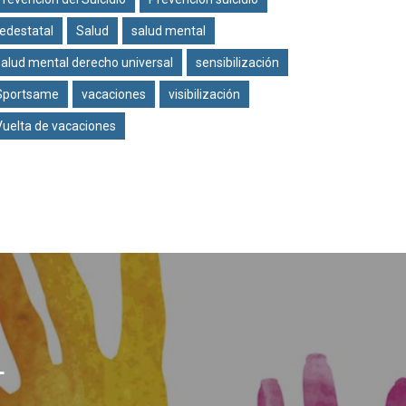
redestatal
Salud
salud mental
salud mental derecho universal
sensibilización
Sportsame
vacaciones
visibilización
Vuelta de vacaciones
L