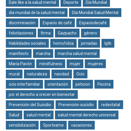
Dale like a la salud mental
Deporte
Día Mundial
día mundial de la salud mental
Día Mundial Salud Mental
discriminación
Espacio de café
Espaciodecafé
felicitaciones
firma
Gazpacho
género
Habilidades sociales
homofobia
jornadas
lgtb
manifiesto
marcha
marcha salud mental
María Pavón
mindfulness
mujer
mujeres
mural
naturaleza
navidad
Ocio
ocio interfamiliar
orientación
peticion
Piscina
por el derecho a crecer en bienestar
Prevención del Suicidio
Prevención suicidio
redestatal
Salud
salud mental
salud mental derecho universal
sensibilización
Sportsame
vacaciones