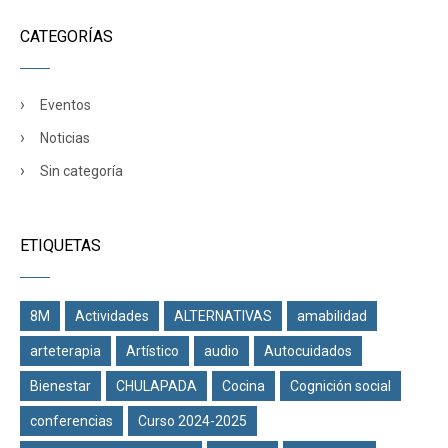
CATEGORÍAS
Eventos
Noticias
Sin categoría
ETIQUETAS
8M
Actividades
ALTERNATIVAS
amabilidad
arteterapia
Artístico
audio
Autocuidados
Bienestar
CHULAPADA
Cocina
Cognición social
conferencias
Curso 2024-2025