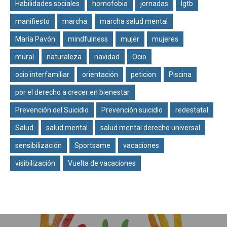
Habilidades sociales
homofobia
jornadas
lgtb
manifiesto
marcha
marcha salud mental
María Pavón
mindfulness
mujer
mujeres
mural
naturaleza
navidad
Ocio
ocio interfamiliar
orientación
peticion
Piscina
por el derecho a crecer en bienestar
Prevención del Suicidio
Prevención suicidio
redestatal
Salud
salud mental
salud mental derecho universal
sensibilización
Sportsame
vacaciones
visibilización
Vuelta de vacaciones