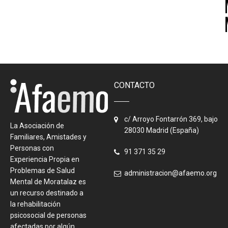
CONTACTO
c/ Arroyo Fontarrón 369, bajo
La Asociación de
28030 Madrid (España)
Familiares, Amistades y
Personas con
91 371 35 29
Experiencia Propia en
Problemas de Salud
administracion@afaemo.org
Mental de Moratalaz es
un recurso destinado a
la rehabilitación
psicosocial de personas
afectadas por algún