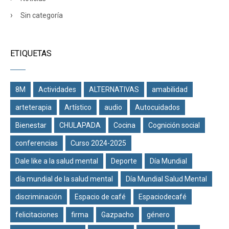
Sin categoría
ETIQUETAS
8M
Actividades
ALTERNATIVAS
amabilidad
arteterapia
Artístico
audio
Autocuidados
Bienestar
CHULAPADA
Cocina
Cognición social
conferencias
Curso 2024-2025
Dale like a la salud mental
Deporte
Día Mundial
día mundial de la salud mental
Día Mundial Salud Mental
discriminación
Espacio de café
Espaciodecafé
felicitaciones
firma
Gazpacho
género